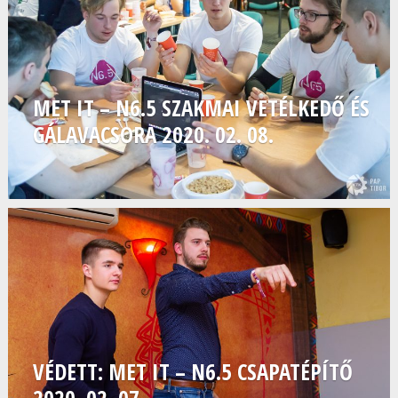
MET IT – N6.5 SZAKMAI VETÉLKEDŐ ÉS
GÁLAVACSORA 2020. 02. 08.
VÉDETT: MET IT – N6.5 CSAPATÉPÍTŐ
2020. 02. 07.