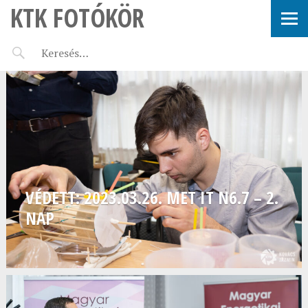
KTK FOTÓKÖR
VÉDETT: 2023.03.26. MET IT N6.7 – 2.
NAP