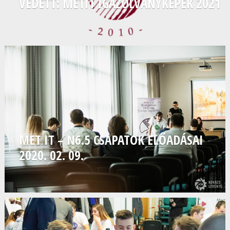
VÉDETT: METIT IGAZOLVÁNYKÉPEK 2021
MET IT – N6.5 CSAPATOK ELŐADÁSAI
2020. 02. 09.