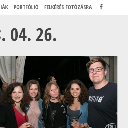
F
IÁK
PORTFÓLIÓ
FELKÉRÉS FOTÓZÁSRA
A
C
 04. 26.
E
B
O
O
K