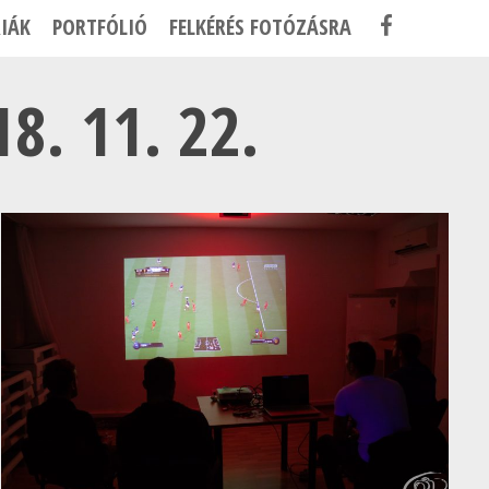
F
IÁK
PORTFÓLIÓ
FELKÉRÉS FOTÓZÁSRA
A
C
. 11. 22.
E
B
O
O
K