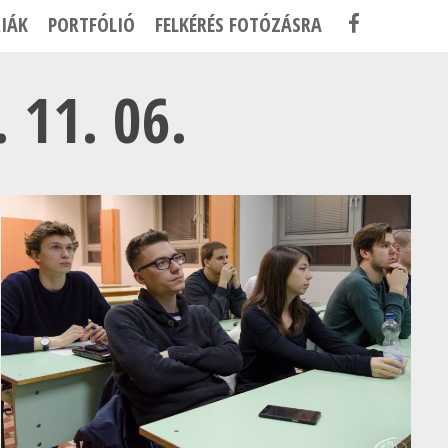
F
IÁK
PORTFÓLIÓ
FELKÉRÉS FOTÓZÁSRA
A
C
 11. 06.
E
B
O
O
K