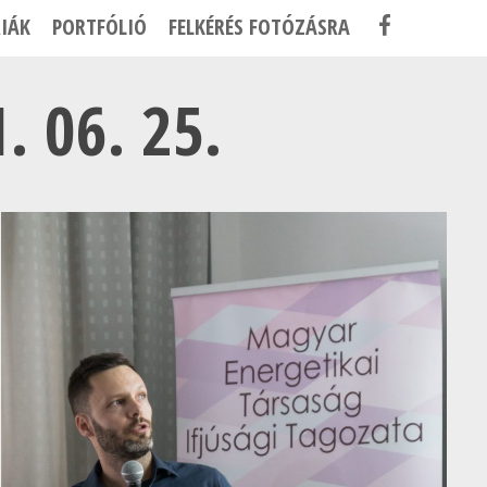
F
IÁK
PORTFÓLIÓ
FELKÉRÉS FOTÓZÁSRA
A
C
. 06. 25.
E
B
O
O
K