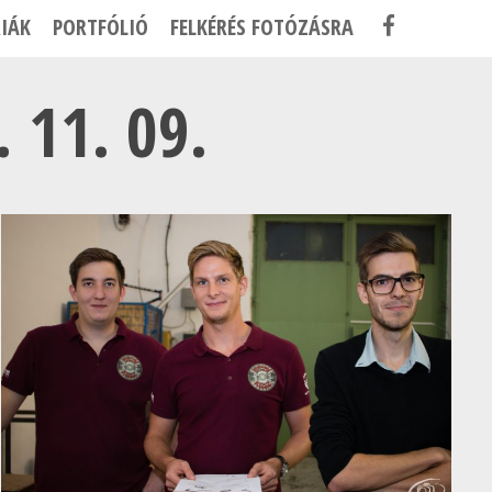
F
IÁK
PORTFÓLIÓ
FELKÉRÉS FOTÓZÁSRA
A
C
 11. 09.
E
B
O
O
K