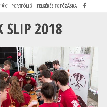
F
IÁK
PORTFÓLIÓ
FELKÉRÉS FOTÓZÁSRA
A
C
 SLIP 2018
E
B
O
O
K