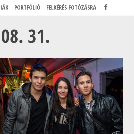
F
IÁK
PORTFÓLIÓ
FELKÉRÉS FOTÓZÁSRA
A
C
08. 31.
E
B
O
O
K