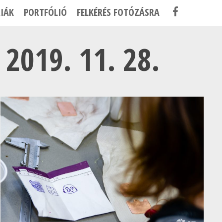
F
IÁK
PORTFÓLIÓ
FELKÉRÉS FOTÓZÁSRA
A
C
019. 11. 28.
E
B
O
O
K