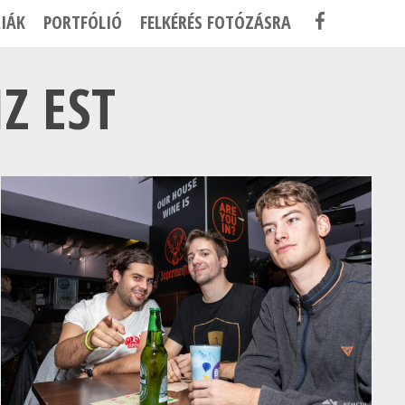
F
IÁK
PORTFÓLIÓ
FELKÉRÉS FOTÓZÁSRA
A
C
Z EST
E
B
O
O
K