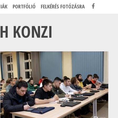
F
IÁK
PORTFÓLIÓ
FELKÉRÉS FOTÓZÁSRA
A
C
ZH KONZI
E
B
O
O
K