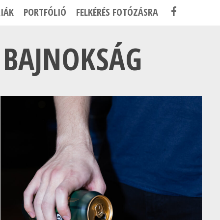
F
IÁK
PORTFÓLIÓ
FELKÉRÉS FOTÓZÁSRA
A
C
G BAJNOKSÁG
E
B
O
O
K