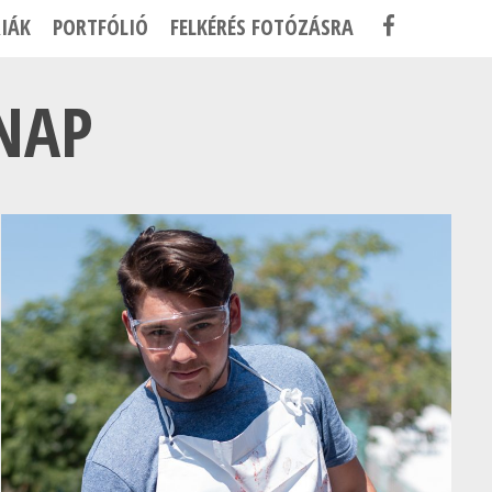
F
IÁK
PORTFÓLIÓ
FELKÉRÉS FOTÓZÁSRA
A
C
 NAP
E
B
O
O
K