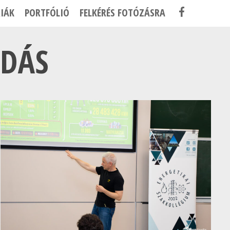
F
IÁK
PORTFÓLIÓ
FELKÉRÉS FOTÓZÁSRA
A
C
ADÁS
E
B
O
O
K