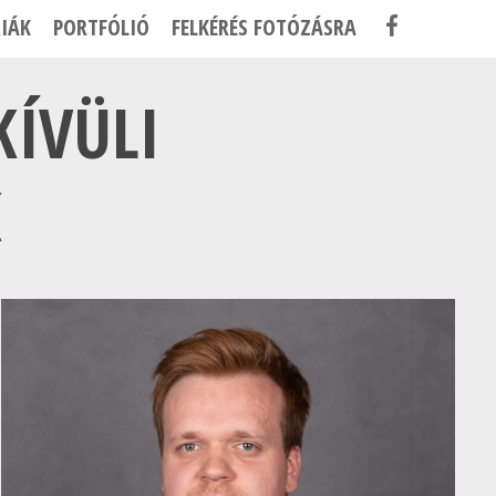
F
IÁK
PORTFÓLIÓ
FELKÉRÉS FOTÓZÁSRA
A
C
KÍVÜLI
E
B
K
O
O
K